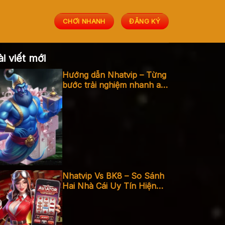
CHƠI NHANH
ĐĂNG KÝ
ài viết mới
Hướng dẫn Nhatvip – Từng
bước trải nghiệm nhanh an
toàn
Hướng dẫn
Nhatvip
Nhatvip Vs BK8 – So Sánh
Hai Nhà Cái Uy Tín Hiện
Nay