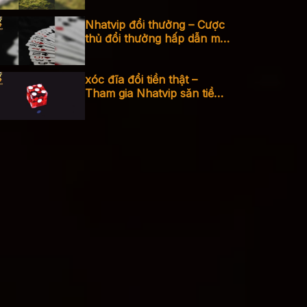
Nhatvip đổi thưởng – Cược
thủ đổi thưởng hấp dẫn mỗi
ngày
xóc đĩa đổi tiền thật –
Tham gia Nhatvip săn tiền
thưởng