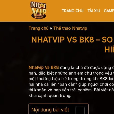
Bỏ
qua
TRANG CHỦ
TÀI XỈU
GAME
nội
dung
Trang chủ
»
Thể thao Nhatvip
NHATVIP VS BK8 – SO
HI
Nhatvip Vs BK8
đang là chủ đề được cộng đồ
hạn, đặc biệt những anh em chú trọng yếu tố
một thương hiệu trẻ trung, trong khi BK8 lại 
hai nhà cái lên “bàn cân” giúp người chơi c
tài khoản và nạp tiền trải nghiệm. Bài viết nà
khía cạnh quan trọng.
Nội dung bài viết