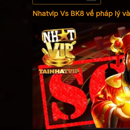
Nhatvip Vs BK8 về pháp lý và