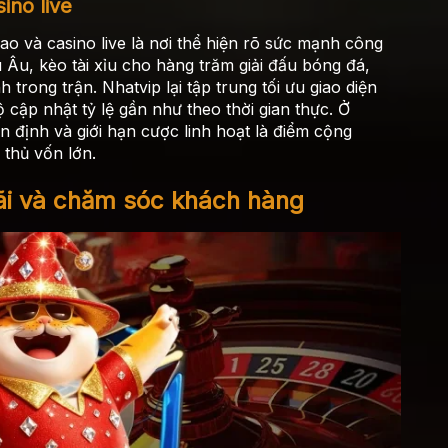
ino live
ao và casino live là nơi thể hiện rõ sức mạnh công
Âu, kèo tài xỉu cho hàng trăm giải đấu bóng đá,
trong trận. Nhatvip lại tập trung tối ưu giao diện
 cập nhật tỷ lệ gần như theo thời gian thực. Ở
ổn định và giới hạn cược linh hoạt là điểm cộng
thủ vốn lớn.
ãi và chăm sóc khách hàng