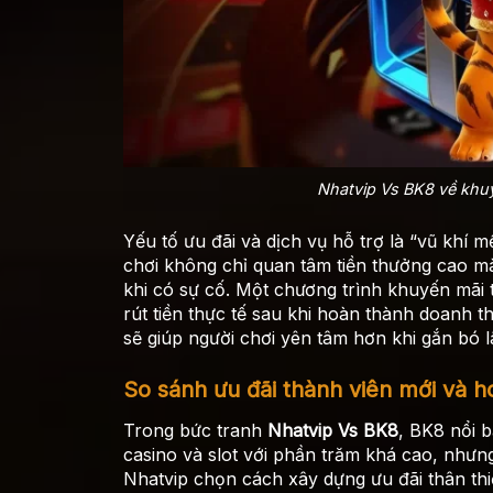
Nhatvip Vs BK8 về khu
Yếu tố ưu đãi và dịch vụ hỗ trợ là “vũ khí
chơi không chỉ quan tâm tiền thưởng cao mà
khi có sự cố. Một chương trình khuyến mãi 
rút tiền thực tế sau khi hoàn thành doanh 
sẽ giúp người chơi yên tâm hơn khi gắn bó l
So sánh ưu đãi thành viên mới và h
Trong bức tranh
Nhatvip Vs BK8
, BK8 nổi b
casino và slot với phần trăm khá cao, nhưn
Nhatvip chọn cách xây dựng ưu đãi thân th