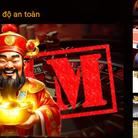
 độ an toàn