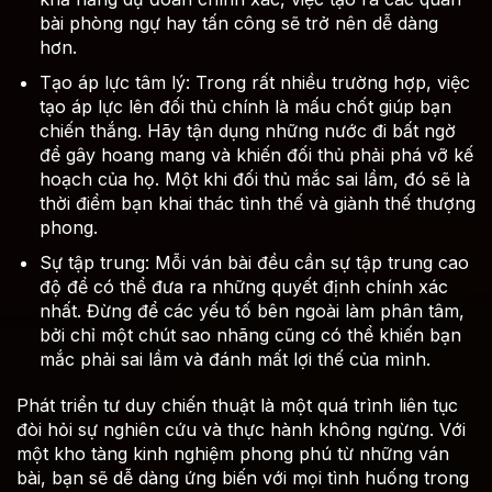
bài phòng ngự hay tấn công sẽ trở nên dễ dàng
hơn.
Tạo áp lực tâm lý: Trong rất nhiều trường hợp, việc
tạo áp lực lên đối thủ chính là mấu chốt giúp bạn
chiến thắng. Hãy tận dụng những nước đi bất ngờ
để gây hoang mang và khiến đối thủ phải phá vỡ kế
hoạch của họ. Một khi đối thủ mắc sai lầm, đó sẽ là
thời điểm bạn khai thác tình thế và giành thế thượng
phong.
Sự tập trung: Mỗi ván bài đều cần sự tập trung cao
độ để có thể đưa ra những quyết định chính xác
nhất. Đừng để các yếu tố bên ngoài làm phân tâm,
bởi chỉ một chút sao nhãng cũng có thể khiến bạn
mắc phải sai lầm và đánh mất lợi thế của mình.
Phát triển tư duy chiến thuật là một quá trình liên tục
đòi hỏi sự nghiên cứu và thực hành không ngừng. Với
một kho tàng kinh nghiệm phong phú từ những ván
bài, bạn sẽ dễ dàng ứng biến với mọi tình huống trong