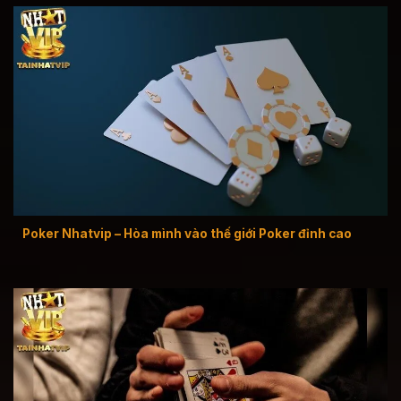
Poker Nhatvip – Hòa mình vào thế giới Poker đỉnh cao