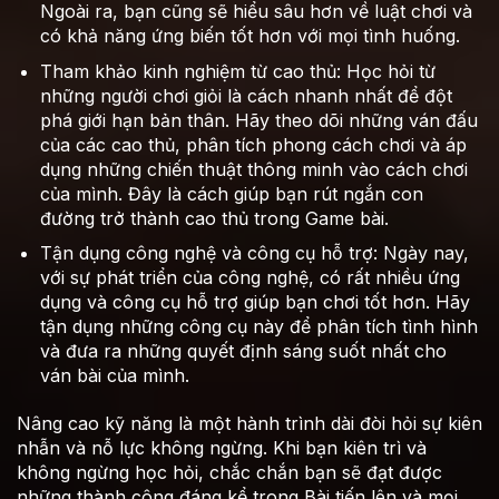
Ngoài ra, bạn cũng sẽ hiểu sâu hơn về luật chơi và
có khả năng ứng biến tốt hơn với mọi tình huống.
Tham khảo kinh nghiệm từ cao thủ: Học hỏi từ
những người chơi giỏi là cách nhanh nhất để đột
phá giới hạn bản thân. Hãy theo dõi những ván đấu
của các cao thủ, phân tích phong cách chơi và áp
dụng những chiến thuật thông minh vào cách chơi
của mình. Đây là cách giúp bạn rút ngắn con
đường trở thành cao thủ trong Game bài.
Tận dụng công nghệ và công cụ hỗ trợ: Ngày nay,
với sự phát triển của công nghệ, có rất nhiều ứng
dụng và công cụ hỗ trợ giúp bạn chơi tốt hơn. Hãy
tận dụng những công cụ này để phân tích tình hình
và đưa ra những quyết định sáng suốt nhất cho
ván bài của mình.
Nâng cao kỹ năng là một hành trình dài đòi hỏi sự kiên
nhẫn và nỗ lực không ngừng. Khi bạn kiên trì và
không ngừng học hỏi, chắc chắn bạn sẽ đạt được
những thành công đáng kể trong Bài tiến lên và mọi