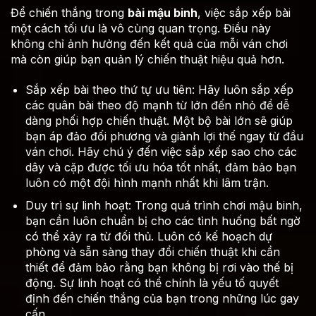
Để chiến thắng trong
bài mậu binh
, việc sắp xếp bài
một cách tối ưu là vô cùng quan trọng. Điều này
không chỉ ảnh hưởng đến kết quả của mỗi ván chơi
mà còn giúp bạn quản lý chiến thuật hiệu quả hơn.
Sắp xếp bài theo thứ tự ưu tiên: Hãy luôn sắp xếp
các quân bài theo độ mạnh từ lớn đến nhỏ để dễ
dàng phối hợp chiến thuật. Một bộ bài lớn sẽ giúp
bạn áp đảo đối phương và giành lợi thế ngay từ đầu
ván chơi. Hãy chú ý đến việc sắp xếp sao cho các
dây và cặp được tối ưu hóa tốt nhất, đảm bảo bạn
luôn có một đội hình mạnh nhất khi lâm trận.
Duy trì sự linh hoạt: Trong quá trình chơi mậu binh,
bạn cần luôn chuẩn bị cho các tình huống bất ngờ
có thể xảy ra từ đối thủ. Luôn có kế hoạch dự
phòng và sẵn sàng thay đổi chiến thuật khi cần
thiết để đảm bảo rằng bạn không bị rơi vào thế bị
động. Sự linh hoạt có thể chính là yếu tố quyết
định đến chiến thắng của bạn trong những lúc gay
cấn.